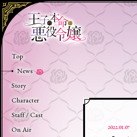
王
子
の
本
命
Top
は
News
悪
役
Story
令
Character
嬢
Staff / Cast
2022.01.07
On Air