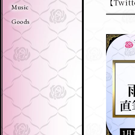
【Twi
Music
Goods