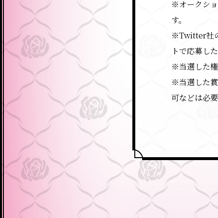
※オークショ
す。
※Twitt
トで応募した
※当選した
※当選した賞
可などは必