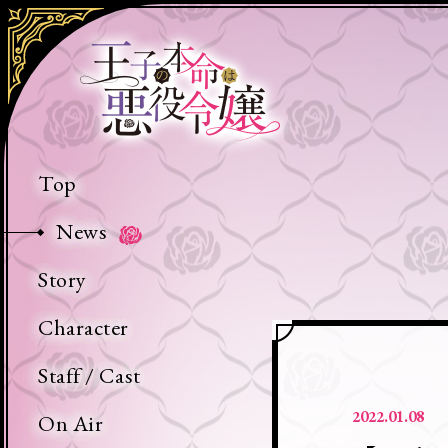
王
子
の
本
命
Top
は
News
悪
役
Story
令
Character
嬢
Staff / Cast
2022.01.08
On Air