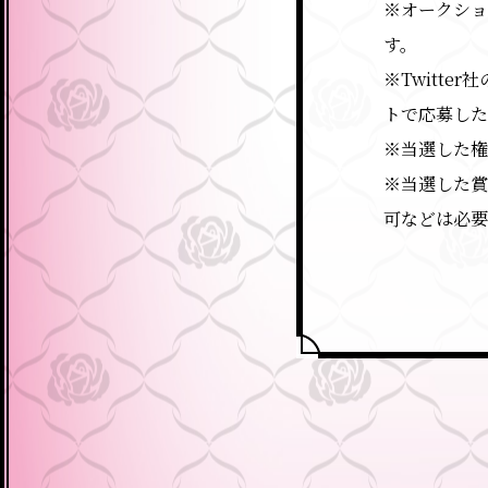
※オークショ
す。
※Twitt
トで応募した
※当選した
※当選した賞
可などは必