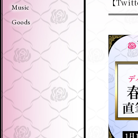
【Twi
Music
Goods