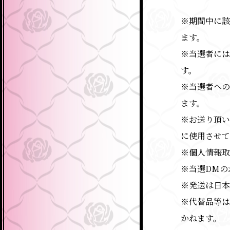
※期間中に該
ます。
※当選者には
す。
※当選者への
ます。
※お送り頂い
に使用させて
※個人情報取
※当選DMの
※発送は日本
※代替品等は
かねます。