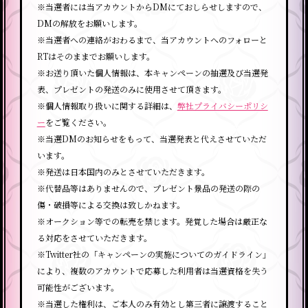
※当選者には当アカウントからDMにておしらせしますので、
DMの解放をお願いします。
※当選者への連絡がおわるまで、当アカウントへのフォローと
RTはそのままでお願いします。
※お送り頂いた個人情報は、本キャンペーンの抽選及び当選発
表、プレゼントの発送のみに使用させて頂きます。
※個人情報取り扱いに関する詳細は、
弊社プライバシーポリシ
ー
をご覧ください。
※当選DMのお知らせをもって、当選発表と代えさせていただ
います。
※発送は日本国内のみとさせていただきます。
※代替品等はありませんので、プレゼント景品の発送の際の
傷・破損等による交換は致しかねます。
※オークション等での転売を禁じます。発覚した場合は厳正な
る対応をさせていただきます。
※Twitter社の「キャンペーンの実施についてのガイドライン」
により、複数のアカウントで応募した利用者は当選資格を失う
可能性がございます。
※当選した権利は、ご本人のみ有効とし第三者に譲渡すること