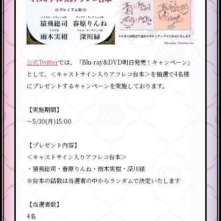
公式Twitter
では、「Blu-ray&DVD明日発売！キャンペーン」
として、＜キャストサイン入りアフレコ台本＞を抽選で4名様
にプレゼントするキャンペーンを実施しております。
【実施期間】
～5/30(月)15:00
【プレゼント内容】
＜キャストサイン入りアフレコ台本＞
・猿飛総司・春原りんね・雨木実柑・深川緑
※台本の話数は当選者の中からランダムで決定いたします
【当選者数】
4名