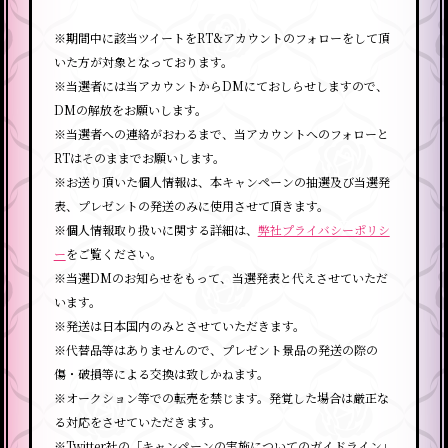
※期間中に該当ツイートをRT&アカウントのフォローをして頂
いた方が対象となっております。
※当選者には当アカウントからDMにておしらせしますので、
DMの解放をお願いします。
※当選者への連絡がおわるまで、当アカウントへのフォローと
RTはそのままでお願いします。
※お送り頂いた個人情報は、本キャンペーンの抽選及び当選発
表、プレゼントの発送のみに使用させて頂きます。
※個人情報取り扱いに関する詳細は、
弊社プライバシーポリシ
ー
をご覧ください。
※当選DMのお知らせをもって、当選発表と代えさせていただ
います。
※発送は日本国内のみとさせていただきます。
※代替品等はありませんので、プレゼント景品の発送の際の
傷・破損等による交換は致しかねます。
※オークション等での転売を禁じます。発覚した場合は厳正な
る対応をさせていただきます。
※Twitter社の「キャンペーンの実施についてのガイドライン」