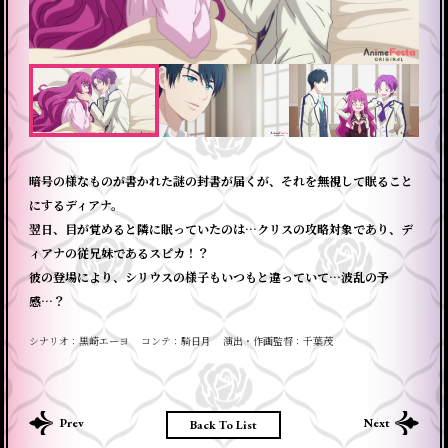
暗号の様なものが書かれた謎の封書が届くが、それを無視して眠ること
にするディアナ。
翌日、目が覚めると隣に眠っていたのは…クリスの攻略対象であり、デ
ィアナの従兄妹であるスピカ！？
彼の登場により、シリウスの様子もいつもと違っていて…波乱の予
感…？
シナリオ
黒崎エーヨ
コンテ
騎日月
演出・作画監督
千葉茂
Back To List