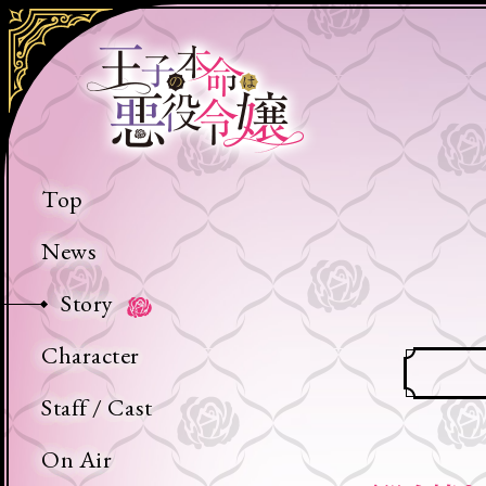
王
子
の
本
命
Top
は
News
悪
役
Story
令
Character
嬢
Staff / Cast
On Air