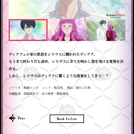
ディアフェル家の思惑をシリウスに聞かれたディアナ。
もう全て終わりだと諦め、シリウスに全てを明かし罰を受ける覚悟を決
める。
しかし、シリウスはディアナに驚くような提案をしてきて…？
シナリオ
黒崎エーヨ
コンテ
騎日月
演出
清水三太郎
作画監督
西田美弥子・石川慎亮・服部憲知
Back To List